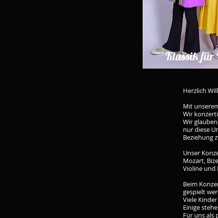
Herzlich Wi
Mit unserem
Wir konzerti
Wir glauben,
nur diese U
Beziehung z
Unser Konze
Mozart, Bize
Violine und
Beim Konzert
gespielt we
Viele Kinde
Einige steh
Für uns als 