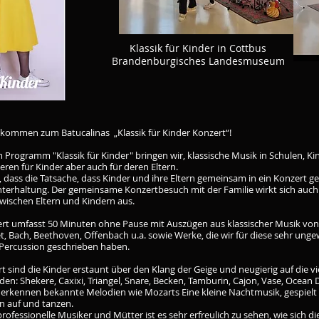
Klassik für Kinder in Cottbus
Brandenburgisches Landesmuseum
llkommen zum Batucalinas „Klassik für Kinder Konzert“!
 Programm "Klassik für Kinder" bringen wir, klassische Musik in Schulen, K
eren für Kinder aber auch für deren Eltern.
 dass die Tatsache, dass Kinder und ihre Eltern gemeinsam in ein Konzert ge
nterhaltung. Der gemeinsame Konzertbesuch mit der Familie wirkt sich auch
wischen Eltern und Kindern aus.
rt umfasst 50 Minuten ohne Pause mit Auszügen aus klassischer Musik vo
t, Bach, Beethoven, Offenbach u.a. sowie Werke, die wir für diese sehr ung
 Percussion geschrieben haben.
 sind die Kinder erstaunt über den Klang der Geige und neugierig auf die v
rden: Shekere, Caxixi, Triangel, Snare, Becken, Tamburin, Cajon, Vase, Ocea
r erkennen bekannte Melodien wie Mozarts Eine kleine Nachtmusik, gespielt
en auf und tanzen.
professionelle Musiker und Mütter ist es sehr erfreulich zu sehen, wie sich di