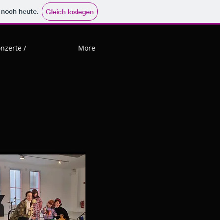
e noch heute.
Gleich loslegen
nzerte /
More