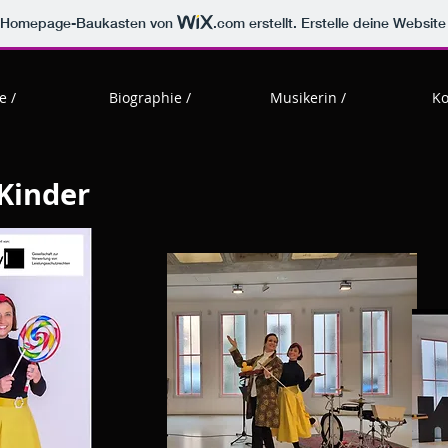
m Homepage-Baukasten von
.com
erstellt. Erstelle deine Websit
 /
Biographie /
Musikerin /
Ko
 Kinder