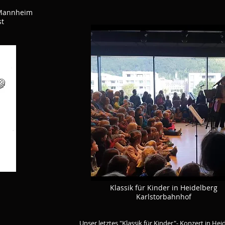
n Mannheim
st
Klassik für Kinder in Heidelberg
Karlstorbahnhof
Unser letztes "Klassik für Kinder"- Konzert in He